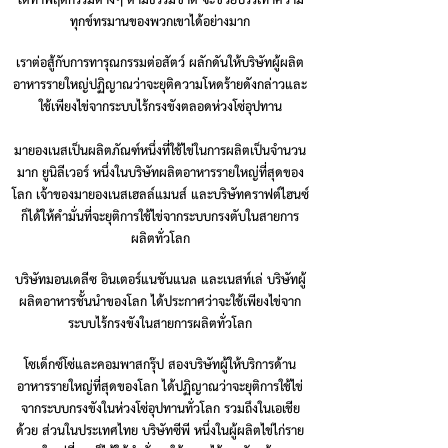
ได้ทำพฤติกรรมต่างๆ ตามธรรมชาติ จะช่วยบรรเทาความ
ทุกข์ทรมานของพวกเขาได้อย่างมาก
เราต่อสู้กับการทารุณกรรมต่อสัตว์ ผลักดันให้บริษัทผู้ผลิต
อาหารรายใหญ่ปฏิญาณว่าจะยุติความโหดร้ายดังกล่าวและ
ใช้เพียงไข่จากระบบไร้กรงขังตลอดห่วงโซ่อุปทาน
มายองเนสเป็นผลิตภัณฑ์หนึ่งที่ใช้ไข่ในการผลิตเป็นจำนวน
มาก ยูนิลีเวอร์ หนึ่งในบริษัทผลิตอาหารรายใหญ่ที่สุดของ
โลก เจ้าของมายองเนสเฮลล์แมนส์ และบริษัทคราฟต์ไฮนซ์
ก็ได้ให้คำมั่นที่จะยุติการใช้ไข่จากระบบกรงตับในสายการ
ผลิตทั่วโลก
บริษัทมอนเดลีซ อินเตอร์แนชันแนล และเนสท์เล่ บริษัทผู้
ผลิตอาหารชั้นนำของโลก ได้ประกาศว่าจะใช้เพียงไข่จาก
ระบบไร้กรงขังในสายการผลิตทั่วโลก
โซเด็กซ์โซ่และคอมพาสกรุ๊ป สองบริษัทผู้ให้บริการด้าน
อาหารรายใหญ่ที่สุดของโลก ได้ปฏิญาณว่าจะยุติการใช้ไข่
จากระบบกรงขังในห่วงโซ่อุปทานทั่วโลก รวมถึงในเอเชีย
ด้วย ส่วนในประเทศไทย บริษัทซีพี หนึ่งในผู้ผลิตไข่ไก่ราย