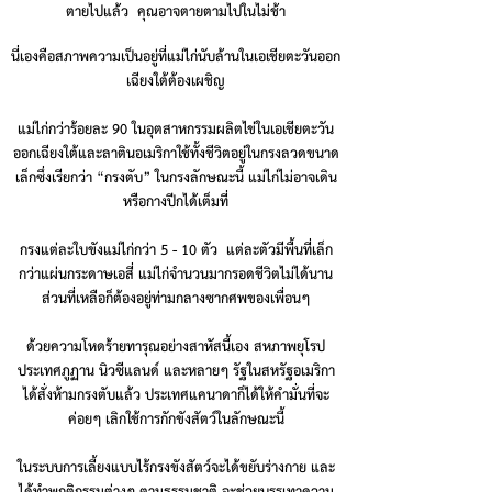
ตายไปแล้ว คุณอาจตายตามไปในไม่ช้า
นี่เองคือสภาพความเป็นอยู่ที่แม่ไก่นับล้านในเอเชียตะวันออก
เฉียงใต้ต้องเผชิญ
แม่ไก่กว่าร้อยละ 90 ในอุตสาหกรรมผลิตไข่ในเอเชียตะวัน
ออกเฉียงใต้และลาตินอเมริกาใช้ทั้งชีวิตอยู่ในกรงลวดขนาด
เล็กซึ่งเรียกว่า “กรงตับ” ในกรงลักษณะนี้ แม่ไก่ไม่อาจเดิน
หรือกางปีกได้เต็มที่
กรงแต่ละใบขังแม่ไก่กว่า 5 - 10 ตัว แต่ละตัวมีพื้นที่เล็ก
กว่าแผ่นกระดาษเอสี่ แม่ไก่จำนวนมากรอดชีวิตไม่ได้นาน
ส่วนที่เหลือก็ต้องอยู่ท่ามกลางซากศพของเพื่อนๆ
ด้วยความโหดร้ายทารุณอย่างสาหัสนี้เอง สหภาพยุโรป
ประเทศภูฏาน นิวซีแลนด์ และหลายๆ รัฐในสหรัฐอเมริกา
ได้สั่งห้ามกรงตับแล้ว ประเทศแคนาดาก็ได้ให้คำมั่นที่จะ
ค่อยๆ เลิกใช้การกักขังสัตว์ในลักษณะนี้
ในระบบการเลี้ยงแบบไร้กรงขังสัตว์จ
ะได้ขยับร่างกาย และ