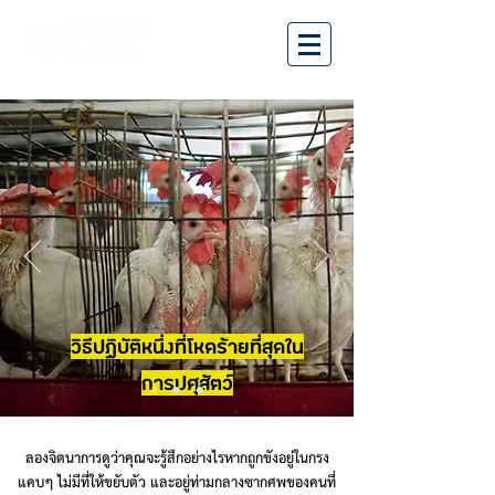
วิธีปฏิบัติหนึ่งที่โหดร้ายที่สุดใน
การปศุสัตว์
ลองจิตนาการดูว่าคุณจะรู้สึกอย่างไรหากถูกขังอยู่ในกรง
แคบๆ ไม่มีที่ให้ขยับตัว และอยู่ท่ามกลางซากศพของคนที่